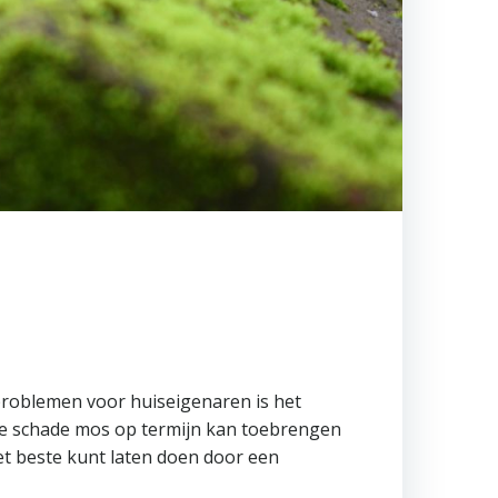
n
a
’
s
Activitei
Adverte
Blog
Contact
Deelnem
ETOP-
Awards
Front
Page
problemen voor huiseigenaren is het
Industrie
lke schade mos op termijn kan toebrengen
Infra
t beste kunt laten doen door een
&
energie