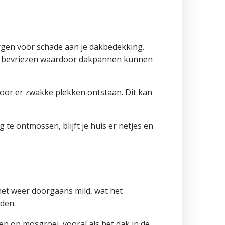
Links
Over
ons
orgen voor schade aan je dakbedekking.
Samenva
mos bevriezen waardoor dakpannen kunnen
Utiliteit
Woning
oor er zwakke plekken ontstaan. Dit kan
te ontmossen, blijft je huis er netjes en
s het weer doorgaans mild, wat het
den.
ren op mosgroei, vooral als het dak in de