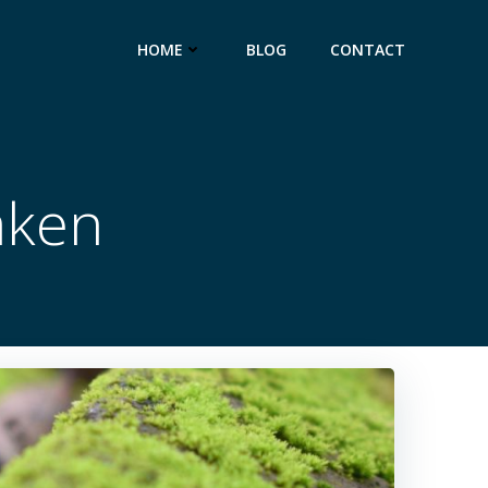
HOME
BLOG
CONTACT
aken
P
a
g
i