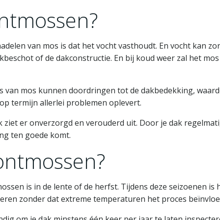
ntmossen?
nadelen van mos is dat het vocht vasthoudt. En vocht kan z
akbeschot of de dakconstructie. En bij koud weer zal het 
ls van mos kunnen doordringen tot de dakbedekking, waard
op termijn allerlei problemen oplevert.
iet er onverzorgd en verouderd uit. Door je dak regelmatig 
ing ten goede komt.
ontmossen?
mossen is in de lente of de herfst. Tijdens deze seizoenen i
deren zonder dat extreme temperaturen het proces beïnvloe
andig om je dak minstens één keer per jaar te laten inspecte