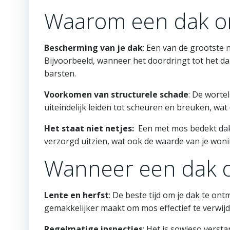
Waarom een dak o
Bescherming van je dak
: Een van de grootste 
Bijvoorbeeld, wanneer het doordringt tot het d
barsten.
Voorkomen van structurele schade
: De worte
uiteindelijk leiden tot scheuren en breuken, wat 
Het staat niet netjes:
Een met mos bedekt dak z
verzorgd uitzien, wat ook de waarde van je won
Wanneer een dak 
Lente en herfst
: De beste tijd om je dak te ont
gemakkelijker maakt om mos effectief te verwij
Regelmatige inspecties
: Het is sowieso verst